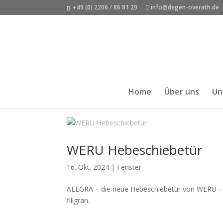
+49 (0) 2206 / 86 81 29
info@degen-overath.de
Home
Über uns
Un
WERU Hebeschiebetür
16. Okt. 2024
|
Fenster
ALEGRA – die neue Hebeschiebetür von WERU – d
filigran.