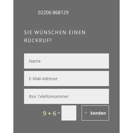
02206 868129
SIE WÜNSCHEN EINEN
RÜCKRUF?
9 + 6
=
Senden