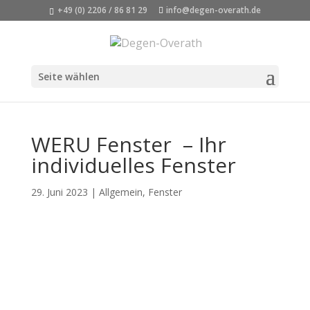
+49 (0) 2206 / 86 81 29
info@degen-overath.de
Seite wählen
WERU Fenster – Ihr
individuelles Fenster
29. Juni 2023
|
Allgemein
,
Fenster