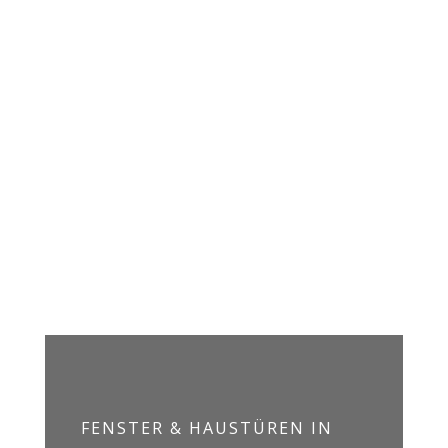
Beratung? Oder möchten Sie uns
persönlich kennenlernen? Unsere
Ausstellung vor Ort besuchen? Wir
helfen Ihnen gerne weiter.
zum Kontakt
FENSTER & HAUSTÜREN IN