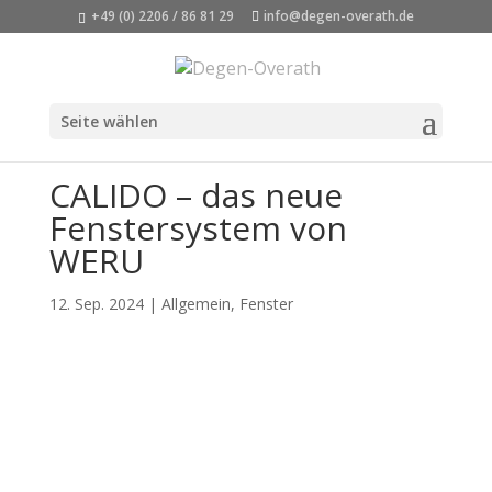
+49 (0) 2206 / 86 81 29
info@degen-overath.de
Seite wählen
CALIDO – das neue
Fenstersystem von
WERU
12. Sep. 2024
|
Allgemein
,
Fenster