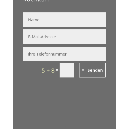
5 + 8
=
Senden